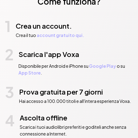
Come funziona?
1
Crea un account.
Crea il tuo
account gratuito qui.
2
Scarica l'app Voxa
Disponibile per Android e iPhone su
Google Play
o su
App Store
.
3
Prova gratuita per 7 giorni
Hai accesso a 100.000 titoli e all'intera esperienza Voxa.
4
Ascolta offline
Scarica i tuoi audiolibri preferiti e goditeli anche senza
connessione a Internet.