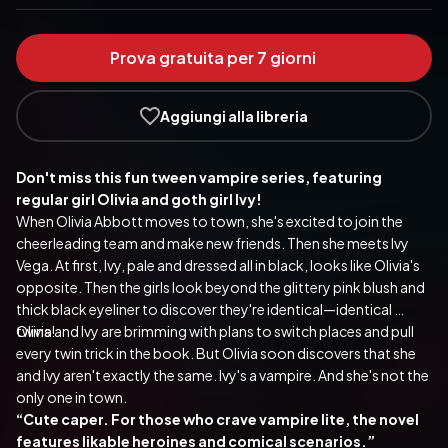
Prova gratuita per 7 giorni
Aggiungi alla libreria
Don't miss this fun tween vampire series, featuring 
regular girl Olivia and goth girl Ivy!
When Olivia Abbott moves to town, she's excited to join the 
cheerleading team and make new friends. Then she meets Ivy 
Vega. At first, Ivy, pale and dressed all in black, looks like Olivia's 
opposite. Then the girls look beyond the glittery pink blush and 
thick black eyeliner to discover they're identical—identical 
twins!
Olivia and Ivy are brimming with plans to switch places and pull 
every twin trick in the book. But Olivia soon discovers that she 
and Ivy aren't exactly the same. Ivy's a vampire. And she's not the 
only one in town.
“Cute caper. For those who crave vampire lite, the novel 
features likable heroines and comical scenarios.” 