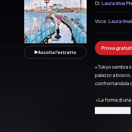
Di:
Laura Imai M
Voce:
Laura Ima
Prova gratuit
Ascolta l'estratto
«Tokyo sembra sem
palazzo a bosco, 
confrontandola co
 «La forma di una
velocemente se è 
Mostra di più
Tokyo per studia
sarebbe rimasta pi