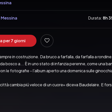
essina
i Messina
Durata:
8h 
a per 7 giorni
pre in costruzione. Da bruco a farfalla, da farfalla a rondine,
da bosco a... È in uno stato di infanzia perenne, come una bam
n le fotografie - l'album aperto una domenica sulle ginocchia 
 città cambia piú veloce di un cuore» diceva Baudelaire. E forse
vero, come scrive Laura Imai Messina, che l'antica Edo «è in un
re: pensava sarebbero passati pochi mesi - quanto bastava pe
ú di quindici anni, e che si sarebbe innamorata perdutamente di 