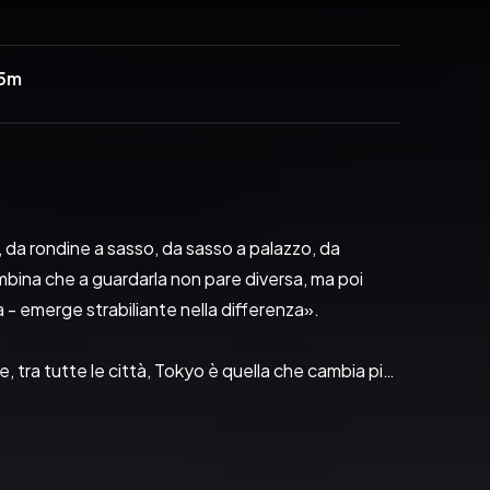
35m
 da rondine a sasso, da sasso a palazzo, da 
bina che a guardarla non pare diversa, ma poi 
- emerge strabiliante nella differenza». 
, tra tutte le città, Tokyo è quella che cambia piú 
o stato di infanzia perenne». Laura si trasferí a 
r perfezionare il suo giapponese - non che 
una delle città piú affascinanti, labirintiche e 