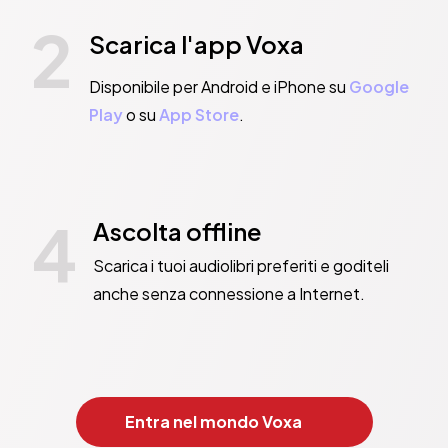
2
Scarica l'app Voxa
Disponibile per Android e iPhone su
Google
Play
o su
App Store
.
4
Ascolta offline
Scarica i tuoi audiolibri preferiti e goditeli
anche senza connessione a Internet.
Entra nel mondo Voxa